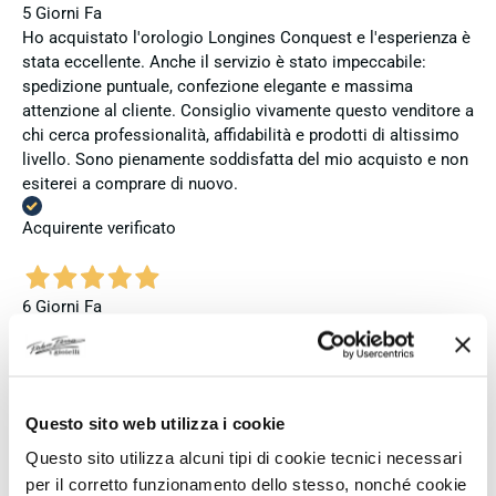
5 Giorni Fa
Ho acquistato l'orologio Longines Conquest e l'esperienza è
stata eccellente. Anche il servizio è stato impeccabile:
spedizione puntuale, confezione elegante e massima
attenzione al cliente. Consiglio vivamente questo venditore a
chi cerca professionalità, affidabilità e prodotti di altissimo
livello. Sono pienamente soddisfatta del mio acquisto e non
esiterei a comprare di nuovo.
Acquirente verificato
6 Giorni Fa
Zum dritten mal dort von Fope Schmuck gekauft. Super
Service, tolle Preise! Ich kann Fabio Ferro ohne Bedenken
weiterempfehlen. Einfach TOPP!!
Questo sito web utilizza i cookie
Acquirente verificato
Questo sito utilizza alcuni tipi di cookie tecnici necessari
per il corretto funzionamento dello stesso, nonché cookie