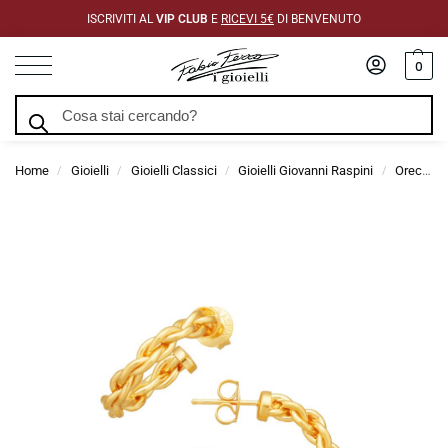
ISCRIVITI AL
VIP CLUB
E
RICEVI 5€
DI BENVENUTO
0
Cerca
Home
Gioielli
Gioielli Classici
Gioielli Giovanni Raspini
Orecchini Giovanni Raspini
/
/
/
/