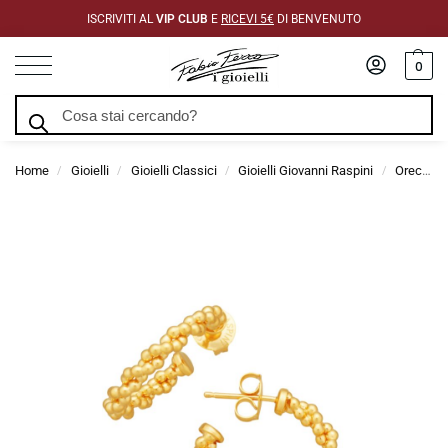
ISCRIVITI AL
VIP CLUB
E
RICEVI 5€
DI BENVENUTO
0
Cerca
Home
Gioielli
Gioielli Classici
Gioielli Giovanni Raspini
Orecchini Giovanni Raspini
/
/
/
/