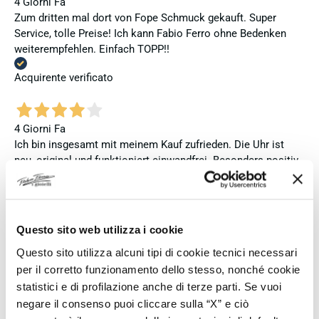
4 Giorni Fa
Zum dritten mal dort von Fope Schmuck gekauft. Super
Service, tolle Preise! Ich kann Fabio Ferro ohne Bedenken
weiterempfehlen. Einfach TOPP!!
Acquirente verificato
4 Giorni Fa
Ich bin insgesamt mit meinem Kauf zufrieden. Die Uhr ist
neu, original und funktioniert einwandfrei. Besonders positiv
hervorheben möchte ich den attraktiven Preis sowie den
vollständig ausgefüllten und abgestempelten internationalen
Seiko-Garantieschein. Der Versand war außerdem schnell.
Dennoch vergebe ich 4 statt 5 Sterne, da die Lieferung nicht
Questo sito web utilizza i cookie
meinen Erwartungen an einen autorisierten Seiko-Händler
Questo sito utilizza alcuni tipi di cookie tecnici necessari
entsprach. Die Uhr kam ohne die üblichen Schutzfolien am
per il corretto funzionamento dello stesso, nonché cookie
Armband, die Originalverpackung entsprach nicht der
Verpackung, die ich von diesem Modell aus offiziellen
statistici e di profilazione anche di terze parti. Se vuoi
Präsentationen und Videos kenne (andere Box und anderes
negare il consenso puoi cliccare sulla “X” e ciò
Uhrenkissen), und auch die Seiko-Hangtags mit