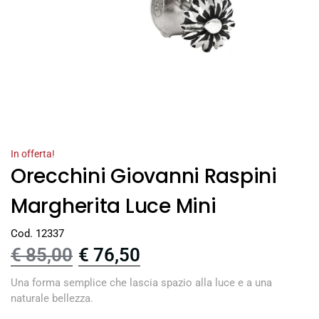
In offerta!
Orecchini Giovanni Raspini
Margherita Luce Mini
Cod. 12337
€
85,00
€
76,50
Una forma semplice che lascia spazio alla luce e a una
naturale bellezza.