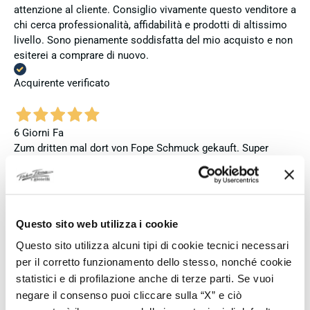
attenzione al cliente. Consiglio vivamente questo venditore a
chi cerca professionalità, affidabilità e prodotti di altissimo
livello. Sono pienamente soddisfatta del mio acquisto e non
esiterei a comprare di nuovo.
Acquirente verificato
6 Giorni Fa
Zum dritten mal dort von Fope Schmuck gekauft. Super
Service, tolle Preise! Ich kann Fabio Ferro ohne Bedenken
weiterempfehlen. Einfach TOPP!!
Acquirente verificato
Questo sito web utilizza i cookie
Questo sito utilizza alcuni tipi di cookie tecnici necessari
6 Giorni Fa
per il corretto funzionamento dello stesso, nonché cookie
Ich bin insgesamt mit meinem Kauf zufrieden. Die Uhr ist
statistici e di profilazione anche di terze parti. Se vuoi
neu, original und funktioniert einwandfrei. Besonders positiv
negare il consenso puoi cliccare sulla “X” e ciò
hervorheben möchte ich den attraktiven Preis sowie den