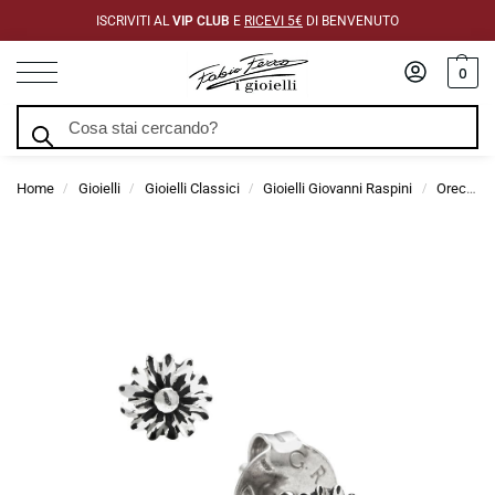
ISCRIVITI AL
VIP CLUB
E
RICEVI 5€
DI BENVENUTO
0
Cerca
Home
Gioielli
Gioielli Classici
Gioielli Giovanni Raspini
Orecchini Giovanni Raspini
/
/
/
/