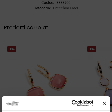
Codice:
3883900
Categoria:
Orecchini Madi
Prodotti correlati
-10%
-10%