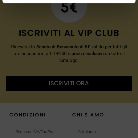
ISCRIVITI AL VIP CLUB
Riceverai lo
Sconto di Benvenuto di 5€
valido per tutti gli
ordini superiori a € 149,00 e
prezzi esclusivi
su tutto il
catalogo.
ISCRIVITI ORA
CONDIZIONI
CHI SIAMO
Rimborso IVA/Tax Free
Chi siamo