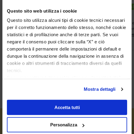
DISPONIBILITA
Questo sito web utilizza i cookie
Questo sito utilizza alcuni tipi di cookie tecnici necessari
Orecchini Madi Pendenti con Quarzi
Orecchini M
per il corretto funzionamento dello stesso, nonché cookie
Rossi Idrotermali
Pendenti con
statistici e di profilazione anche di terze parti. Se vuoi
€
128,25
€
146,2
€
142,50
€
162,50
negare il consenso puoi cliccare sulla “X” e ciò
comporterà il permanere delle impostazioni di default e
dunque la continuazione della navigazione in assenza di
cookie o altri strumenti di tracciamento diversi da quelli
tecnici.
Se vuoi accettare tutti i cookie clicca su “accetta tutto”,
se invece vuoi autonomamente selezionare i cookie da
Mostra dettagli
accettare clicca su personalizza.
Se vuoi saperne di più consulta la
privacy policy
e la
cookie policy
.
Accetta tutti
Personalizza