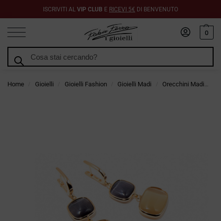
ISCRIVITI AL
VIP CLUB
E
RICEVI 5€
DI BENVENUTO
0
Cerca
Home
Gioielli
Gioielli Fashion
Gioielli Madi
Orecchini Madi
O
/
/
/
/