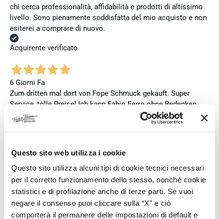
chi cerca professionalità, affidabilità e prodotti di altissimo
livello. Sono pienamente soddisfatta del mio acquisto e non
esiterei a comprare di nuovo.
Acquirente verificato
6 Giorni Fa
Zum dritten mal dort von Fope Schmuck gekauft. Super
Service, tolle Preise! Ich kann Fabio Ferro ohne Bedenken
weiterempfehlen. Einfach TOPP!!
Acquirente verificato
Questo sito web utilizza i cookie
Questo sito utilizza alcuni tipi di cookie tecnici necessari
6 Giorni Fa
per il corretto funzionamento dello stesso, nonché cookie
Ich bin insgesamt mit meinem Kauf zufrieden. Die Uhr ist
neu, original und funktioniert einwandfrei. Besonders positiv
statistici e di profilazione anche di terze parti. Se vuoi
hervorheben möchte ich den attraktiven Preis sowie den
negare il consenso puoi cliccare sulla “X” e ciò
vollständig ausgefüllten und abgestempelten internationalen
comporterà il permanere delle impostazioni di default e