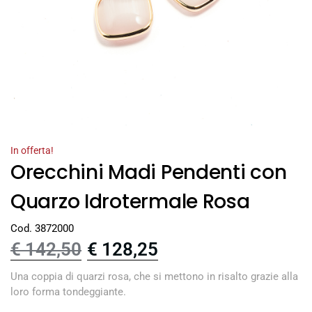
In offerta!
Orecchini Madi Pendenti con
Quarzo Idrotermale Rosa
Cod. 3872000
€
142,50
€
128,25
Una coppia di quarzi rosa, che si mettono in risalto grazie alla
loro forma tondeggiante.