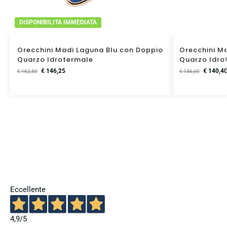
DISPONIBILITA IMMEDIATA
Orecchini Madi Laguna Blu con Doppio
Orecchini Ma
Quarzo Idrotermale
Quarzo Idro
€
146,25
€
140,4
€
162,50
€
156,00
Eccellente
4,9
/5