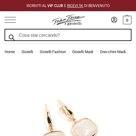
ISCRIVITI AL
VIP CLUB
E
RICEVI 5€
DI BENVENUTO
0
Cerca
Home
Gioielli
Gioielli Fashion
Gioielli Madi
Orecchini Madi
Or
/
/
/
/