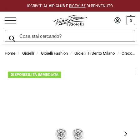
ISCRIVITI AL
VIP CLUB
E
RICEVI 5€
DI BENVENUTO
0
Cerca
Home
Gioielli
Gioielli Fashion
Gioielli Ti Sento Milano
Orecchini Ti Sento Milano
/
/
/
/
DISPONIBILITA IMMEDIATA