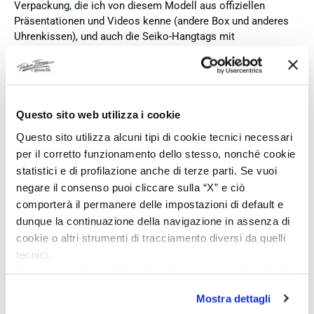
Verpackung, die ich von diesem Modell aus offiziellen
Präsentationen und Videos kenne (andere Box und anderes
Uhrenkissen), und auch die Seiko-Hangtags mit
Modellinformationen fehlten. Die Uhr selbst ist in neuem
Zustand und weist keine Gebrauchsspuren auf. Dennoch
hätte ich bei einer hochwertigen Uhr dieser Preisklasse
erwartet, dass sie mit der vollständigen Originalpräsentation
geliefert wird. Insgesamt empfehle ich den Händler aufgrund
Questo sito web utilizza i cookie
des guten Preises und der seriösen Abwicklung, hoffe
Questo sito utilizza alcuni tipi di cookie tecnici necessari
jedoch, dass bei zukünftigen Bestellungen mehr Wert auf
per il corretto funzionamento dello stesso, nonché cookie
eine vollständige und originale Präsentation gelegt wird.
statistici e di profilazione anche di terze parti. Se vuoi
negare il consenso puoi cliccare sulla “X” e ciò
Acquirente verificato
comporterà il permanere delle impostazioni di default e
dunque la continuazione della navigazione in assenza di
cookie o altri strumenti di tracciamento diversi da quelli
3 Giorni Fa
Perfetto
tecnici.
Se vuoi accettare tutti i cookie clicca su “accetta tutto”,
Acquirente verificato
se invece vuoi autonomamente selezionare i cookie da
Mostra dettagli
accettare clicca su personalizza.