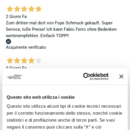
2 Giorni Fa
Zum dritten mal dort von Fope Schmuck gekauft. Super
Service, tolle Preise! Ich kann Fabio Ferro ohne Bedenken
weiterempfehlen. Einfach TOPP!!
Acquirente verificato
3 Giorni Fa
Ich bin insgesamt mit meinem Kauf zufrieden. Die Uhr ist
neu, original und funktioniert einwandfrei. Besonders positiv
hervorheben möchte ich den attraktiven Preis sowie den
vollständig ausgefüllten und abgestempelten internationalen
Questo sito web utilizza i cookie
Seiko-Garantieschein. Der Versand war außerdem schnell.
Questo sito utilizza alcuni tipi di cookie tecnici necessari
Dennoch vergebe ich 4 statt 5 Sterne, da die Lieferung nicht
meinen Erwartungen an einen autorisierten Seiko-Händler
per il corretto funzionamento dello stesso, nonché cookie
entsprach. Die Uhr kam ohne die üblichen Schutzfolien am
statistici e di profilazione anche di terze parti. Se vuoi
Armband, die Originalverpackung entsprach nicht der
negare il consenso puoi cliccare sulla “X” e ciò