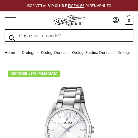
ISCRIVITI AL
VIP CLUB
E
RICEVI 5€
DI BENVENUTO
0
Cerca
Home
Orologi
Orologi Donna
Orologi Festina Donna
Orologio Festina Allegria Bianco Acciaio 36,8 mm
/
/
/
/
DISPONIBILITA IMMEDIATA