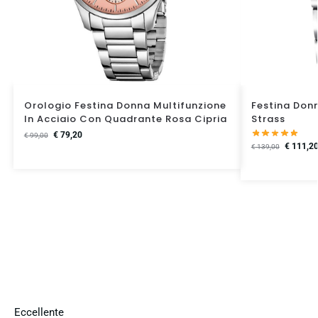
Orologio Festina Donna Multifunzione
Festina Don
In Acciaio Con Quadrante Rosa Cipria
Strass
€
79,20
€
99,00
€
111,2
€
139,00
Eccellente