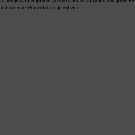
 wird. Insgesamt empfehle ich den Händler aufgrund des guten Pr
nd originale Präsentation gelegt wird.