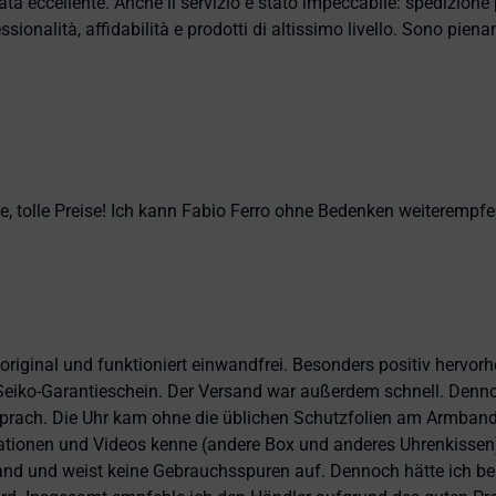
ata eccellente. Anche il servizio è stato impeccabile: spedizion
sionalità, affidabilità e prodotti di altissimo livello. Sono pie
, tolle Preise! Ich kann Fabio Ferro ohne Bedenken weiterempfe
 original und funktioniert einwandfrei. Besonders positiv hervor
eiko-Garantieschein. Der Versand war außerdem schnell. Dennoch
prach. Die Uhr kam ohne die üblichen Schutzfolien am Armband,
ntationen und Videos kenne (andere Box und anderes Uhrenkissen
and und weist keine Gebrauchsspuren auf. Dennoch hätte ich bei 