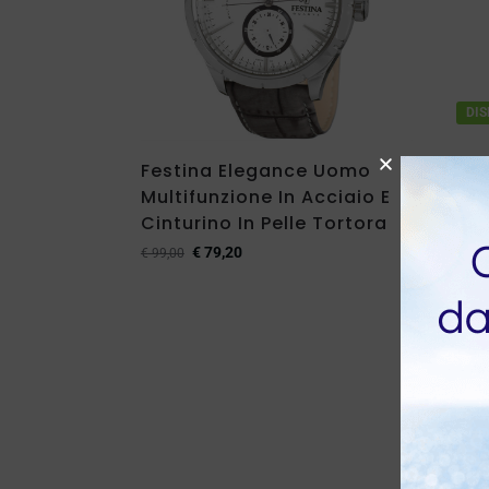
DIS
Festina Elegance Uomo
Orol
Multifunzione In Acciaio E
Uomo
Cinturino In Pelle Tortora
Blu
€
79,20
€
99,00
€
129,0