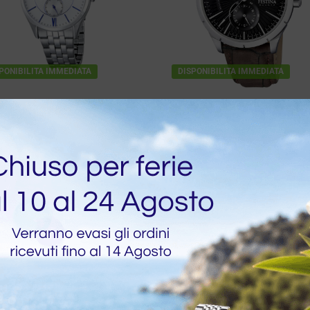
PONIBILITA IMMEDIATA
DISPONIBILITA IMMEDIATA
ogio Festina Sport
Festina Elegance Uom
 In Acciaio Con Indici
Multifunzione In Acciai
Cinturino In Pelle Marr
€
103,20
€
79,20
0
€
99,00