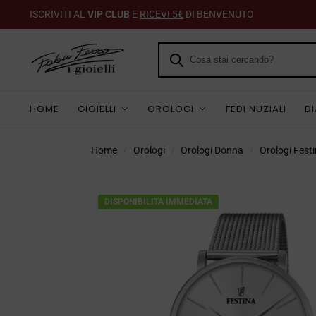
ISCRIVITI AL
VIP CLUB
E
RICEVI 5€
DI BENVENUTO
HOME
GIOIELLI
OROLOGI
FEDI NUZIALI
D
Home
Orologi
Orologi Donna
Orologi Fest
/
/
/
DISPONIBILITA IMMEDIATA