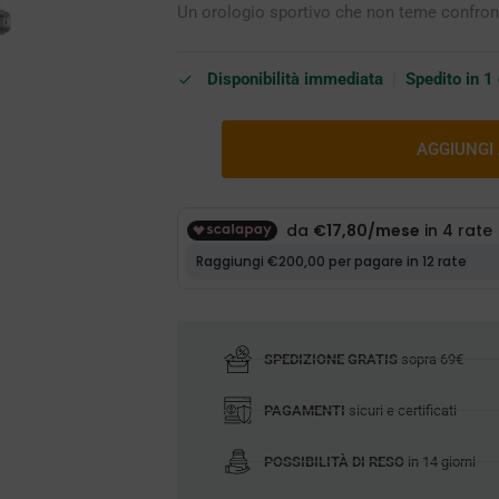
Un orologio sportivo che non teme confronti 
Disponibilità immediata
|
Spedito in 1
AGGIUNGI
SPEDIZIONE GRATIS
sopra 69€
PAGAMENTI
sicuri e certificati
POSSIBILITÀ DI RESO
in 14 giorni