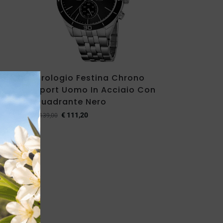
o
Orologio Festina Chrono
o E
Sport Uomo In Acciaio Con
one
Quadrante Nero
€
111,20
€
139,00