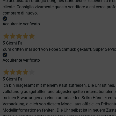
Ho acquistato l'orologio Longines Conquest e l'esperienza è st
cliente. Consiglio vivamente questo venditore a chi cerca profes
comprare di nuovo.
Acquirente verificato
5 Giorni Fa
Zum dritten mal dort von Fope Schmuck gekauft. Super Service
Acquirente verificato
5 Giorni Fa
Ich bin insgesamt mit meinem Kauf zufrieden. Die Uhr ist neu,
vollständig ausgefüllten und abgestempelten internationalen S
meinen Erwartungen an einen autorisierten Seiko-Händler ents
Verpackung, die ich von diesem Modell aus offiziellen Präse
Modellinformationen fehlten. Die Uhr selbst ist in neuem Zust