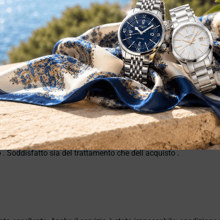
 . Soddisfatto sia del trattamento che dell acquisto .