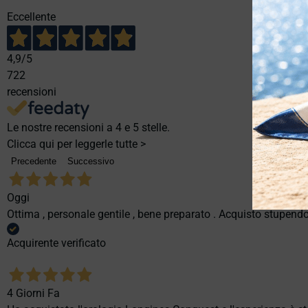
Eccellente
4,9
/5
722
recensioni
Le nostre recensioni a 4 e 5 stelle.
Clicca qui per leggerle tutte >
Precedente
Successivo
Oggi
Ottima , personale gentile , bene preparato . Acquisto stupendo
Acquirente verificato
4 Giorni Fa