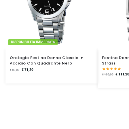
DISPONIBILITA IMMEDIATA
Orologio Festina Donna Classic In
Festina Don
Acciaio Con Quadrante Nero
Strass
€
71,20
€
89,00
€
111,2
€
139,00