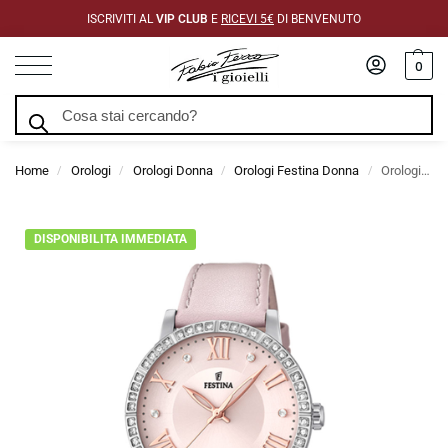
ISCRIVITI AL
VIP CLUB
E
RICEVI 5€
DI BENVENUTO
0
Cerca
Home
Orologi
Orologi Donna
Orologi Festina Donna
Orologio Festina Boyfriend Rosa Quarzo 36,5 mm
/
/
/
/
DISPONIBILITA IMMEDIATA