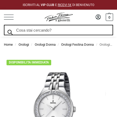
ISCRIVITI AL
VIP CLUB
E
RICEVI 5€
DI BENVENUTO
0
Cerca
Home
Orologi
Orologi Donna
Orologi Festina Donna
Orologio Festina Donna In Acciaio Con Lunetta In Strass e Quadrante Argentè
/
/
/
/
DISPONIBILITA IMMEDIATA