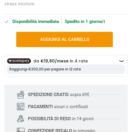
strass incolore.
Disponibilità immediata
|
Spedito in 1 giorno/i
AGGIUNGI AL CARRELLO
SPEDIZIONE GRATIS
sopra 69€
PAGAMENTI
sicuri e certificati
POSSIBILITÀ DI RESO
in 14 giorni
CONFEZIONE REGALO
in omaggio