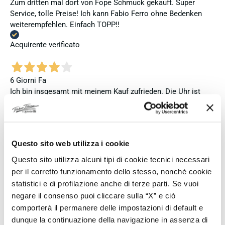
Zum dritten mal dort von Fope Schmuck gekauft. Super
Service, tolle Preise! Ich kann Fabio Ferro ohne Bedenken
weiterempfehlen. Einfach TOPP!!
Acquirente verificato
6 Giorni Fa
Ich bin insgesamt mit meinem Kauf zufrieden. Die Uhr ist
neu, original und funktioniert einwandfrei. Besonders positiv
hervorheben möchte ich den attraktiven Preis sowie den
vollständig ausgefüllten und abgestempelten internationalen
Seiko-Garantieschein. Der Versand war außerdem schnell.
Questo sito web utilizza i cookie
Dennoch vergebe ich 4 statt 5 Sterne, da die Lieferung nicht
meinen Erwartungen an einen autorisierten Seiko-Händler
Questo sito utilizza alcuni tipi di cookie tecnici necessari
entsprach. Die Uhr kam ohne die üblichen Schutzfolien am
per il corretto funzionamento dello stesso, nonché cookie
Armband, die Originalverpackung entsprach nicht der
statistici e di profilazione anche di terze parti. Se vuoi
Verpackung, die ich von diesem Modell aus offiziellen
negare il consenso puoi cliccare sulla “X” e ciò
Präsentationen und Videos kenne (andere Box und anderes
comporterà il permanere delle impostazioni di default e
Uhrenkissen), und auch die Seiko-Hangtags mit
dunque la continuazione della navigazione in assenza di
Modellinformationen fehlten. Die Uhr selbst ist in neuem