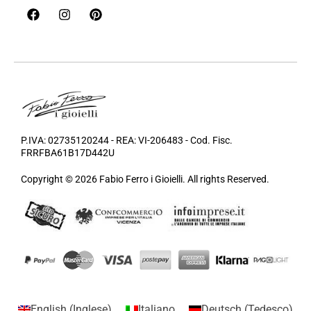
P.IVA: 02735120244 - REA: VI-206483 - Cod. Fisc.
FRRFBA61B17D442U
Copyright © 2026 Fabio Ferro i Gioielli. All rights Reserved.
English
(
Inglese
)
Italiano
Deutsch
(
Tedesco
)