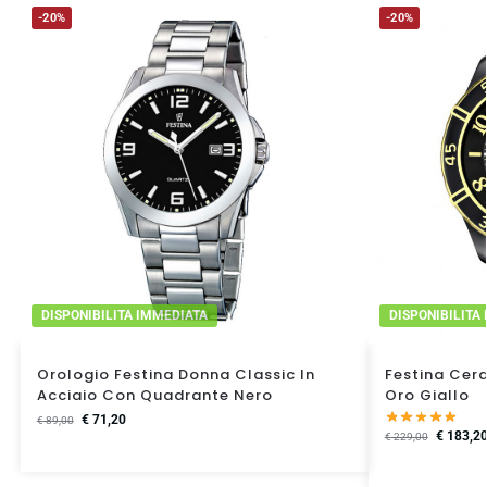
-20%
-20%
DISPONIBILITA IMMEDIATA
DISPONIBILITA
Orologio Festina Donna Classic In
Festina Cer
Acciaio Con Quadrante Nero
Oro Giallo
€
71,20
€
89,00
€
183,2
€
229,00