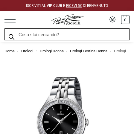
ISCRIVITI AL
VIP CLUB
E
RICEVI 5€
DI BENVENUTO
0
Cerca
Home
Orologi
Orologi Donna
Orologi Festina Donna
Orologio Festina Donna In Acciaio Con Lunetta In Strass e Quadrante Nero
/
/
/
/