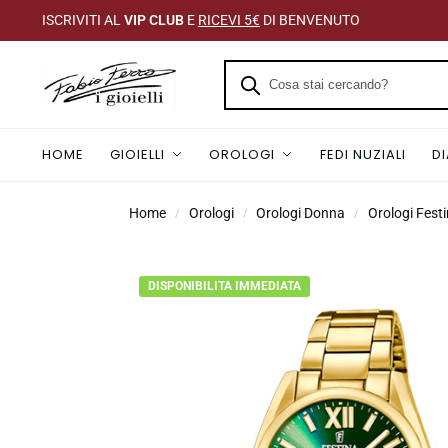
ISCRIVITI AL
VIP CLUB
E
RICEVI 5€
DI BENVENUTO
HOME
GIOIELLI
OROLOGI
FEDI NUZIALI
D
Home
Orologi
Orologi Donna
Orologi Fest
/
/
/
DISPONIBILITA IMMEDIATA