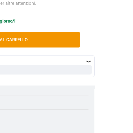
r altre attenzioni.
 giorno/i
 AL CARRELLO