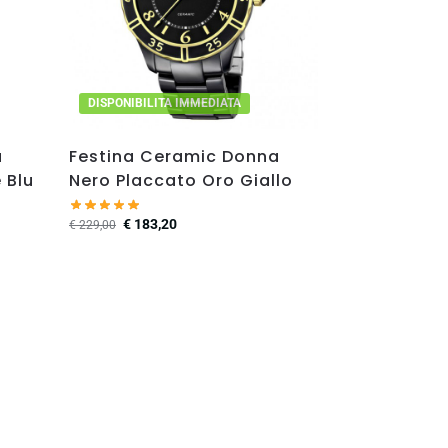
DISPONIBILITA IMMEDIATA
a
Festina Ceramic Donna
 Blu
Nero Placcato Oro Giallo
€
183,20
€
229,00