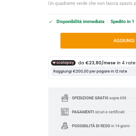
Un quadrante verde che non lascia spazio pe
Disponibilità immediata
|
Spedito in 1
AGGIUNGI
SPEDIZIONE GRATIS
sopra 69€
PAGAMENTI
sicuri e certificati
POSSIBILITÀ DI RESO
in 14 giorni