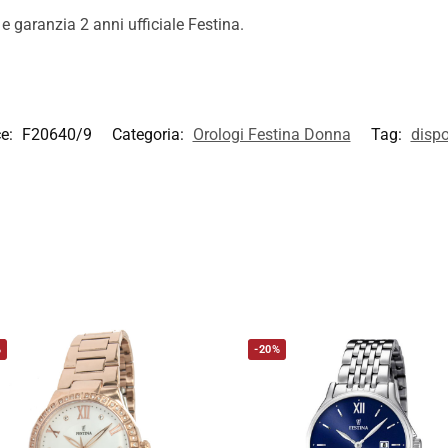
garanzia 2 anni ufficiale Festina.
ce:
F20640/9
Categoria:
Orologi Festina Donna
Tag:
dispo
%
-20%