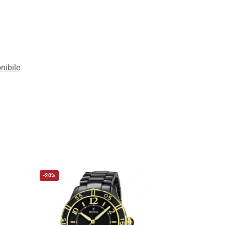
nibile
-20%