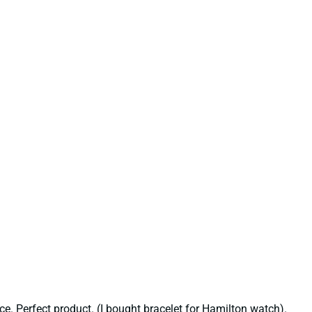
ce. Perfect product. (I bought bracelet for Hamilton watch).