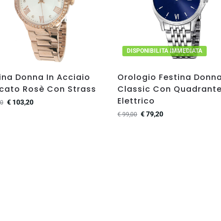
DISPONIBILITA IMMEDIATA
ina Donna In Acciaio
Orologio Festina Donn
cato Rosè Con Strass
Classic Con Quadrante
Elettrico
€
103,20
0
€
79,20
€
99,00