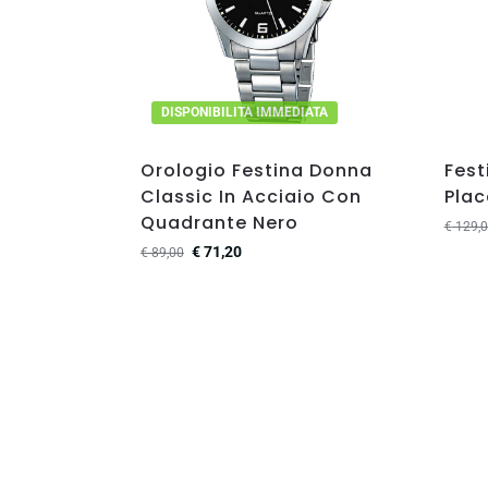
DISPONIBILITA IMMEDIATA
Orologio Festina Donna
Fest
Classic In Acciaio Con
Plac
Quadrante Nero
€
129,0
€
71,20
€
89,00