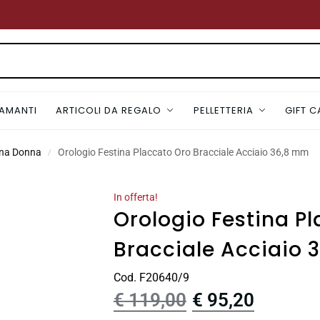
IAMANTI
ARTICOLI DA REGALO
PELLETTERIA
GIFT 
ina Donna
Orologio Festina Placcato Oro Bracciale Acciaio 36,8 mm
/
In offerta!
Orologio Festina P
Bracciale Acciaio
Cod. F20640/9
€
119,00
€
95,20