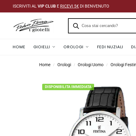
ISCRIVITI AL
VIP CLUB
E
RICEVI 5€
DI BENVENUTO
HOME
GIOIELLI
OROLOGI
FEDI NUZIALI
D
Home
Orologi
Orologi Uomo
Orologi Fest
/
/
/
DISPONIBILITA IMMEDIATA