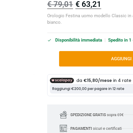
€
79,01
€
63,21
Orologio Festina uomo modello Classic in a
bianco.
Disponibilità immediata
|
Spedito in 1
AGGIUNGI
SPEDIZIONE GRATIS
sopra 69€
PAGAMENTI
sicuri e certificati