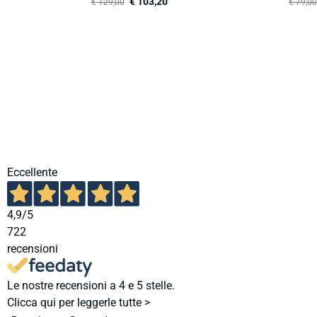
€
103,20
€
129,00
€
79,00
Eccellente
4,9
/5
722
recensioni
Le nostre recensioni a 4 e 5 stelle.
Clicca qui per leggerle tutte >