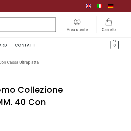
Cerca
Area utente
Carrello
CARD
CONTATTI
0
Con Cassa Ultrapiatta
omo Collezione
 MM. 40 Con