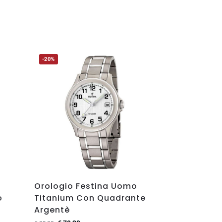
-20%
Orologio Festina Uomo
o
Titanium Con Quadrante
Argentè