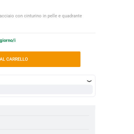
cciaio con cinturino in pelle e quadrante
 giorno/i
 AL CARRELLO