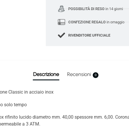
POSSIBILITÀ DI RESO
in 14 giorni
CONFEZIONE REGALO
in omaggio
RIVENDITORE UFFICIALE
Descrizione
Recensioni
0
one Classic in acciaio inox
co solo tempo
nox rifinito lucido diametro mm. 40,00 spessore mm. 6,00. Coron
permeabile a 3 ATM.