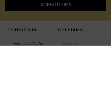
ISCRIVITI ORA
CONDIZIONI
CHI SIAMO
Rimborso IVA/Tax Free
Chi siamo
Pagamenti
Come Effettuare un
Ordine
Termini e Condizioni
Cookie Policy
Privacy Policy
Trasparenza Aiuti
Pubblici
Recedi dal contratto