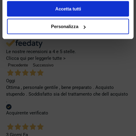
Se vuoi saperne di più consulta la
privacy policy
e la
Eccellente
cookie policy
.
Accetta tutti
4,9
/5
Personalizza
722
recensioni
Le nostre recensioni a 4 e 5 stelle.
Clicca qui per leggerle tutte >
Precedente
Successivo
Oggi
Ottima , personale gentile , bene preparato . Acquisto
stupendo . Soddisfatto sia del trattamento che dell acquisto
.
Acquirente verificato
3 Giorni Fa