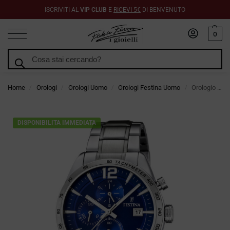
ISCRIVITI AL
VIP CLUB
E
RICEVI 5€
DI BENVENUTO
0
Cerca
Home
Orologi
Orologi Uomo
Orologi Festina Uomo
Orologio Festina Uomo Modello Chrono In Acciaio MM. 43 Con Quadrante Blu Elettrico
/
/
/
/
DISPONIBILITA IMMEDIATA