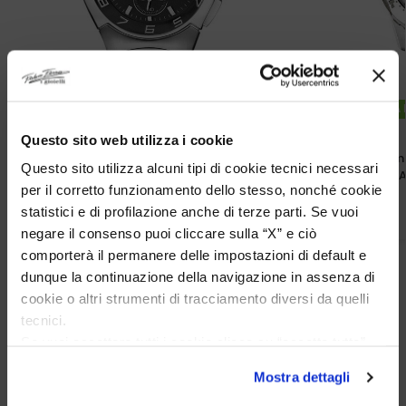
DISPONIBILITA
Questo sito web utilizza i cookie
Festina Uomo Chronogaph In Acciaio
Festina Uomo
Questo sito utilizza alcuni tipi di cookie tecnici necessari
Quadrante Nero
Quadrante 
per il corretto funzionamento dello stesso, nonché cookie
€
91,92
€
79,20
€
114,90
€
99,00
statistici e di profilazione anche di terze parti. Se vuoi
negare il consenso puoi cliccare sulla “X” e ciò
comporterà il permanere delle impostazioni di default e
dunque la continuazione della navigazione in assenza di
cookie o altri strumenti di tracciamento diversi da quelli
tecnici.
Se vuoi accettare tutti i cookie clicca su “accetta tutto”,
se invece vuoi autonomamente selezionare i cookie da
Mostra dettagli
accettare clicca su personalizza.