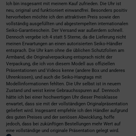
Ich bin insgesamt mit meinem Kauf zufrieden. Die Uhr ist
neu, original und funktioniert einwandfrei. Besonders positiv
hervorheben möchte ich den attraktiven Preis sowie den
vollständig ausgefüllten und abgestempelten internationalen
Seiko-Garantieschein. Der Versand war außerdem schnell.
Dennoch vergebe ich 4 statt 5 Sterne, da die Lieferung nicht
meinen Erwartungen an einen autorisierten Seiko-Händler
entsprach. Die Uhr kam ohne die üblichen Schutzfolien am
Armband, die Originalverpackung entsprach nicht der
Verpackung, die ich von diesem Modell aus offiziellen
Präsentationen und Videos kenne (andere Box und anderes
Uhrenkissen), und auch die Seiko-Hangtags mit
Modellinformationen fehlten. Die Uhr selbst ist in neuem
Zustand und weist keine Gebrauchsspuren auf. Dennoch
hätte ich bei einer hochwertigen Uhr dieser Preisklasse
erwartet, dass sie mit der vollständigen Originalpräsentation
geliefert wird. Insgesamt empfehle ich den Händler aufgrund
des guten Preises und der seriösen Abwicklung, hoffe
jedoch, dass bei zukünftigen Bestellungen mehr Wert auf
eine vollständige und originale Präsentation gelegt wird.