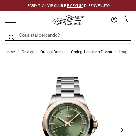
ISCRIVITI AL
VIP CLUB
E
RICEVI 5€
DI BENVENUTO
0
Cerca
Home
Orologi
Orologi Donna
Orologi Longines Donna
Longines Conquest Automatico Verde 30 mm
/
/
/
/