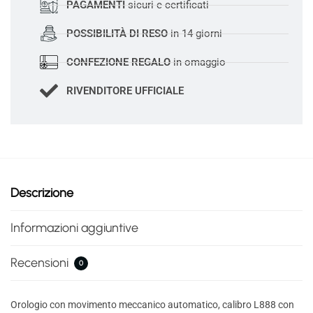
PAGAMENTI
sicuri e certificati
POSSIBILITÀ DI RESO
in 14 giorni
CONFEZIONE REGALO
in omaggio
RIVENDITORE UFFICIALE
Descrizione
Informazioni aggiuntive
Recensioni
0
Orologio con movimento meccanico automatico, calibro L888 con