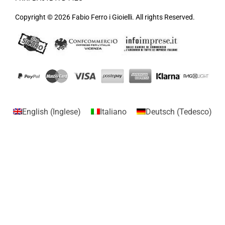
Copyright © 2026 Fabio Ferro i Gioielli. All rights Reserved.
English
(
Inglese
)
Italiano
Deutsch
(
Tedesco
)