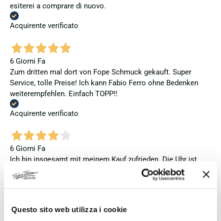
esiterei a comprare di nuovo.
Acquirente verificato
6 Giorni Fa
Zum dritten mal dort von Fope Schmuck gekauft. Super
Service, tolle Preise! Ich kann Fabio Ferro ohne Bedenken
weiterempfehlen. Einfach TOPP!!
Acquirente verificato
6 Giorni Fa
Ich bin insgesamt mit meinem Kauf zufrieden. Die Uhr ist
neu, original und funktioniert einwandfrei. Besonders positiv
hervorheben möchte ich den attraktiven Preis sowie den
vollständig ausgefüllten und abgestempelten internationalen
Seiko-Garantieschein. Der Versand war außerdem schnell.
Questo sito web utilizza i cookie
Dennoch vergebe ich 4 statt 5 Sterne, da die Lieferung nicht