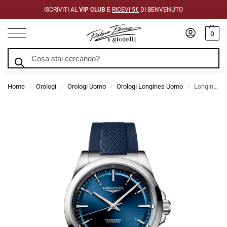
ISCRIVITI AL
VIP CLUB
E
RICEVI 5€
DI BENVENUTO
0
Cerca
Home
Orologi
Orologi Uomo
Orologi Longines Uomo
Longines Conquest Blu Caucciu 41 mm
/
/
/
/