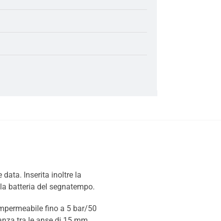
ata. Inserita inoltre la
lla batteria del segnatempo.
Impermeabile fino a 5 bar/50
tanza tra le anse di 15 mm.