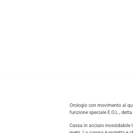
Orologio con movimento al quarz
funzione speciale E.O.L., dett
Cassa in acciaio inossidabile
metri. La corona è protetta e c