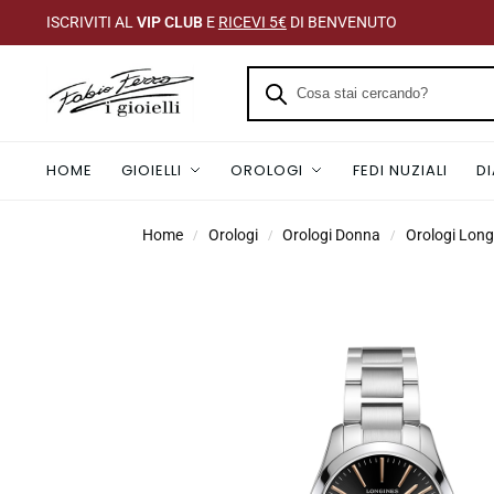
ISCRIVITI AL
VIP CLUB
E
RICEVI 5€
DI BENVENUTO
HOME
GIOIELLI
OROLOGI
FEDI NUZIALI
D
Home
Orologi
Orologi Donna
Orologi Lon
/
/
/