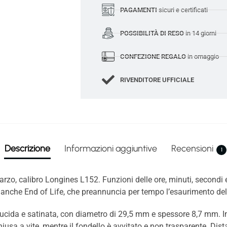
PAGAMENTI
sicuri e certificati
POSSIBILITÀ DI RESO
in 14 giorni
CONFEZIONE REGALO
in omaggio
RIVENDITORE UFFICIALE
Descrizione
Informazioni aggiuntive
Recensioni
1
o, calibro Longines L152. Funzioni delle ore, minuti, secondi e d
a anche End of Life, che preannuncia per tempo l’esaurimento de
 lucida e satinata, con diametro di 29,5 mm e spessore 8,7 mm. 
hiusa a vite, mentre il fondello è avvitato e non trasparente. Dis