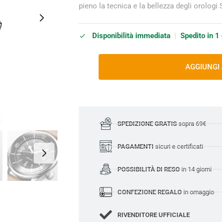
pieno la tecnica e la bellezza degli orologi
Disponibilità immediata
|
Spedito in 1
AGGIUNGI
SPEDIZIONE GRATIS
sopra 69€
PAGAMENTI
sicuri e certificati
POSSIBILITÀ DI RESO
in 14 giorni
CONFEZIONE REGALO
in omaggio
RIVENDITORE UFFICIALE