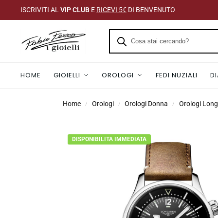
ISCRIVITI AL
VIP CLUB
E
RICEVI 5€
DI BENVENUTO
HOME
GIOIELLI
OROLOGI
FEDI NUZIALI
D
Home
Orologi
Orologi Donna
Orologi Lon
/
/
/
DISPONIBILITA IMMEDIATA