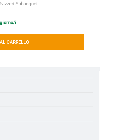
 Svizzeri Subacquei.
 giorno/i
 AL CARRELLO