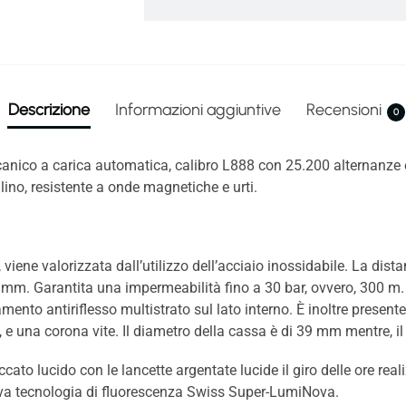
Descrizione
Informazioni aggiuntive
Recensioni
0
ico a carica automatica, calibro L888 con 25.200 alternanze e 7
llino, resistente a onde magnetiche e urti.
viene valorizzata dall’utilizzo dell’acciaio inossidabile. La dist
 mm. Garantita una impermeabilità fino a 30 bar, ovvero, 300 m. Il
mento antiriflesso multistrato sul lato interno. È inoltre presente
, e una corona vite. Il diametro della cassa è di 39 mm mentre, il
ccato lucido con le lancette argentate lucide il giro delle ore rea
usiva tecnologia di fluorescenza Swiss Super-LumiNova.