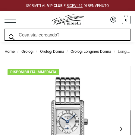
ISCRIVITI AL
VIP CLUB
E
RICEVI 5€
DI BENVENUTO
0
Cerca
Home
Orologi
Orologi Donna
Orologi Longines Donna
Longines Mini Dolcevita Quartz Argento con Diamanti 21,5 x 29 mm
/
/
/
/
DISPONIBILITA IMMEDIATA