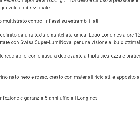
invece corrisponde a 185,7 gr. Il fondello è chiuso a pressione e
 girevole unidirezionale.
o multistrato contro i riflessi su entrambi i lati.
 definito da una texture puntellata unica. Logo Longines a ore 12
attate con Swiss Super-LumiNova, per una visione al buio ottimal
ile regolabile, con chiusura déployante a tripla sicurezza e pra
no nato nero e rosso, creato con materiali riciclati, e apposito at
ezione e garanzia 5 anni ufficiali Longines.