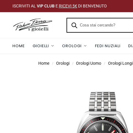
ISCRIVITI AL
VIP CLUB
E
RICEVI 5€
DI BENVENUTO
HOME
GIOIELLI
OROLOGI
FEDI NUZIALI
D
Home
Orologi
Orologi Uomo
Orologi Long
/
/
/