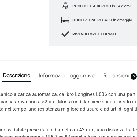
POSSIBILITÀ DI RESO
in 14 giorni
CONFEZIONE REGALO
in omaggio
RIVENDITORE UFFICIALE
Descrizione
Informazioni aggiuntive
Recensioni
0
ico a carica automatica, calibro Longines L836 con una parti
 carica arriva fino a 52 ore. Monta un bilanciere-spirale creato in
 nel tempo, una resistenza migliore ad usura e ad urti di ogni ti
 inossidabile presenta un diametro di 43 mm, una distanza tra 