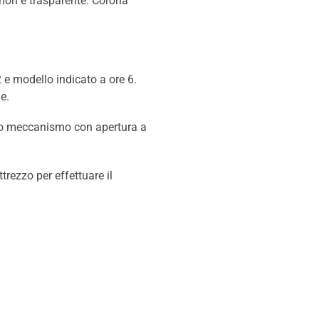
 non è trasparente. Corona
 e modello indicato a ore 6.
e.
tico meccanismo con apertura a
trezzo per effettuare il