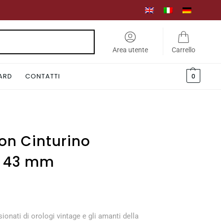
Cerca
Area utente
Carrello
CARD
CONTATTI
0
on Cinturino
n 43 mm
onati di orologi vintage e gli amanti della