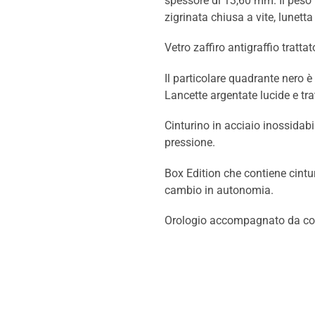
spessore di 13,60 mm. Il peso 
zigrinata chiusa a vite, lunetta
Vetro zaffiro antigraffio trattat
Il particolare quadrante nero è
Lancette argentate lucide e tr
Cinturino in acciaio inossidab
pressione.
Box Edition che contiene cinturi
cambio in autonomia.
Orologio accompagnato da conf