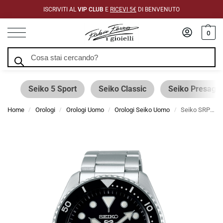
ISCRIVITI AL
VIP CLUB
E
RICEVI 5€
DI BENVENUTO
0
Cerca
Seiko 5 Sport
Seiko Classic
Seiko Presage
Home
Orologi
Orologi Uomo
Orologi Seiko Uomo
Seiko SRPD55K1 5 Sport Automatico Nero 42,5 mm
/
/
/
/