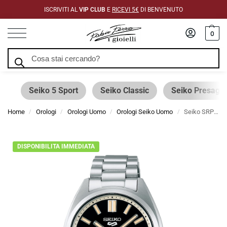
ISCRIVITI AL
VIP CLUB
E
RICEVI 5€
DI BENVENUTO
0
Cerca
Seiko 5 Sport
Seiko Classic
Seiko Presage
Home
Orologi
Orologi Uomo
Orologi Seiko Uomo
Seiko SRPK89K1 5 Sport Nero Riedizione SNXS 37,4 mm
/
/
/
/
DISPONIBILITA IMMEDIATA