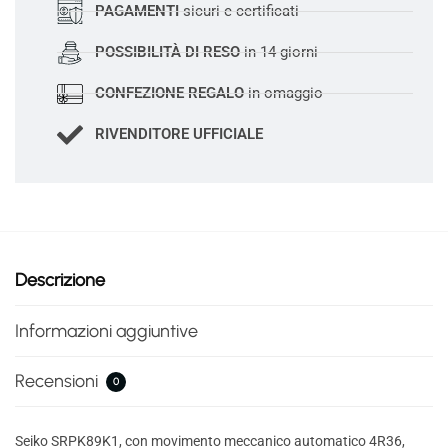
PAGAMENTI
sicuri e certificati
POSSIBILITÀ DI RESO
in 14 giorni
CONFEZIONE REGALO
in omaggio
RIVENDITORE UFFICIALE
Descrizione
Informazioni aggiuntive
Recensioni
0
Seiko SRPK89K1, con movimento meccanico automatico 4R36,