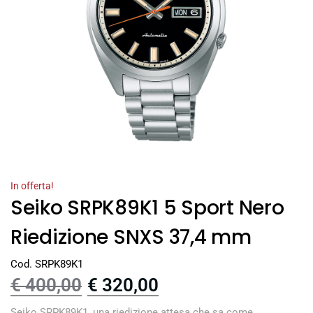
In offerta!
Seiko SRPK89K1 5 Sport Nero
Riedizione SNXS 37,4 mm
Cod. SRPK89K1
€
400,00
€
320,00
Seiko SRPK89K1, una riedizione attesa che sa come