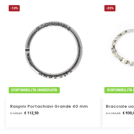
-10%
-20%
DISPONIBILITA IMMEDIATA
DISPONIBILITA
Raspini Portachiavi Grande 40 mm
Bracciale u
€
112,50
€
930,
€
125,00
€
1.164,55