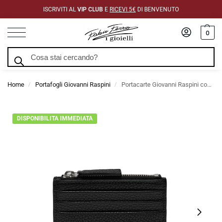
ISCRIVITI AL
VIP CLUB
E
RICEVI 5€
DI BENVENUTO
0
Cerca
Home
Portafogli Giovanni Raspini
Portacarte Giovanni Raspini con Zip Pelle Goffrata 10,5 x 8,5 cm
/
/
DISPONIBILITA IMMEDIATA