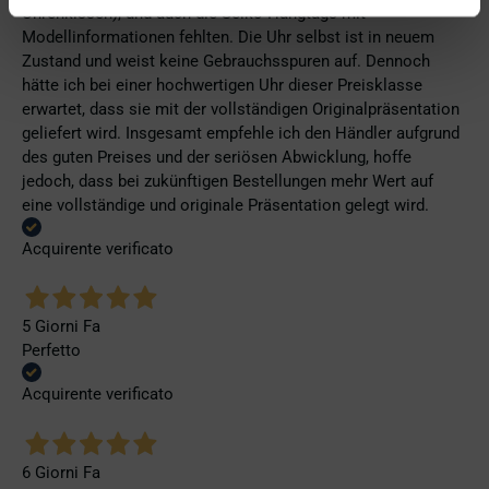
Uhrenkissen), und auch die Seiko-Hangtags mit
Modellinformationen fehlten. Die Uhr selbst ist in neuem
Zustand und weist keine Gebrauchsspuren auf. Dennoch
hätte ich bei einer hochwertigen Uhr dieser Preisklasse
erwartet, dass sie mit der vollständigen Originalpräsentation
geliefert wird. Insgesamt empfehle ich den Händler aufgrund
des guten Preises und der seriösen Abwicklung, hoffe
jedoch, dass bei zukünftigen Bestellungen mehr Wert auf
eine vollständige und originale Präsentation gelegt wird.
Acquirente verificato
5 Giorni Fa
Perfetto
Acquirente verificato
6 Giorni Fa