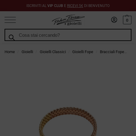
ISCRIVITI AL
VIP CLUB
E
RICEVI 5€
DI BENVENUTO
0
Cerca
Home
Gioielli
Gioielli Classici
Gioielli Fope
Bracciali Fope
Br
/
/
/
/