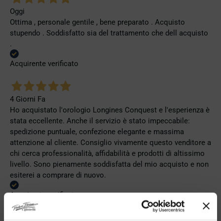
Oggi
Ottima , personale gentile , bene preparato . Acquisto
stupendo . Soddisfatto sia del trattamento che dell acquisto
.
Acquirente verificato
4 Giorni Fa
Ho acquistato l'orologio Longines Conquest e l'esperienza è
stata eccellente. Anche il servizio è stato impeccabile:
spedizione puntuale, confezione elegante e massima
attenzione al cliente. Consiglio vivamente questo venditore a
chi cerca professionalità, affidabilità e prodotti di altissimo
livello. Sono pienamente soddisfatta del mio acquisto e non
esiterei a comprare di nuovo.
Acquirente verificato