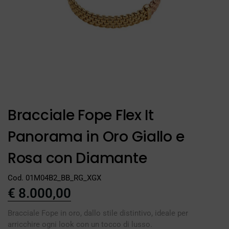
Bracciale Fope Flex It
Panorama in Oro Giallo e
Rosa con Diamante
Cod. 01M04B2_BB_RG_XGX
€
8.000,00
Bracciale Fope in oro, dallo stile distintivo, ideale per
arricchire ogni look con un tocco di lusso.