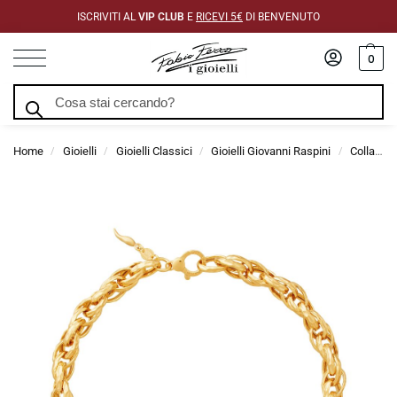
ISCRIVITI AL
VIP CLUB
E
RICEVI 5€
DI BENVENUTO
0
Cerca
Home
Gioielli
Gioielli Classici
Gioielli Giovanni Raspini
Collane Giovanni Raspini
/
/
/
/