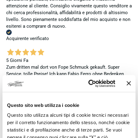
attenzione al cliente. Consiglio vivamente questo venditore a
chi cerca professionalità, affidabilità e prodotti di altissimo
livello. Sono pienamente soddisfatta del mio acquisto e non
esiterei a comprare di nuovo.
Acquirente verificato
5 Giorni Fa
Zum dritten mal dort von Fope Schmuck gekauft. Super
Service, tolle Preise! Ich kann Fabio Ferro ohne Bedenken
weiterempfehlen. Einfach TOPP!!
Acquirente verificato
Questo sito web utilizza i cookie
Questo sito utilizza alcuni tipi di cookie tecnici necessari
5 Giorni Fa
Ich bin insgesamt mit meinem Kauf zufrieden. Die Uhr ist
per il corretto funzionamento dello stesso, nonché cookie
neu, original und funktioniert einwandfrei. Besonders positiv
statistici e di profilazione anche di terze parti. Se vuoi
hervorheben möchte ich den attraktiven Preis sowie den
negare il consenso puoi cliccare sulla “X” e ciò