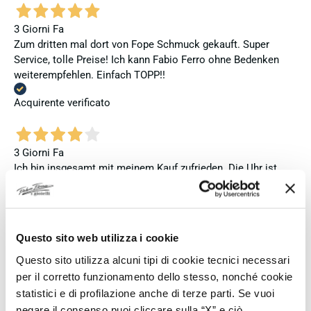
3 Giorni Fa
Zum dritten mal dort von Fope Schmuck gekauft. Super
Service, tolle Preise! Ich kann Fabio Ferro ohne Bedenken
weiterempfehlen. Einfach TOPP!!
Acquirente verificato
3 Giorni Fa
Ich bin insgesamt mit meinem Kauf zufrieden. Die Uhr ist
neu, original und funktioniert einwandfrei. Besonders positiv
hervorheben möchte ich den attraktiven Preis sowie den
vollständig ausgefüllten und abgestempelten internationalen
Seiko-Garantieschein. Der Versand war außerdem schnell.
Questo sito web utilizza i cookie
Dennoch vergebe ich 4 statt 5 Sterne, da die Lieferung nicht
meinen Erwartungen an einen autorisierten Seiko-Händler
Questo sito utilizza alcuni tipi di cookie tecnici necessari
entsprach. Die Uhr kam ohne die üblichen Schutzfolien am
per il corretto funzionamento dello stesso, nonché cookie
Armband, die Originalverpackung entsprach nicht der
statistici e di profilazione anche di terze parti. Se vuoi
Verpackung, die ich von diesem Modell aus offiziellen
negare il consenso puoi cliccare sulla “X” e ciò