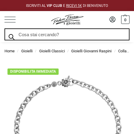
ISCRIVITI AL
VIP CLUB
E
RICEVI 5€
DI BENVENUTO
0
Cerca
Home
Gioielli
Gioielli Classici
Gioielli Giovanni Raspini
Collane Giovanni Raspini
/
/
/
/
DISPONIBILITA IMMEDIATA