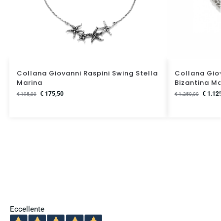
Collana Giovanni Raspini Swing Stella
Collana Gio
Marina
Bizantina M
€
175,50
€
1.12
€
195,00
€
1.250,00
Eccellente