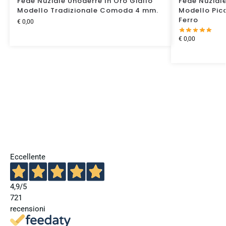
Fede Nuziale Unoaerre In Oro Giallo
Fede Nuziale
Modello Tradizionale Comoda 4 mm.
Modello Pic
Ferro
€
0,00
€
0,00
Eccellente
4,9
/5
721
recensioni