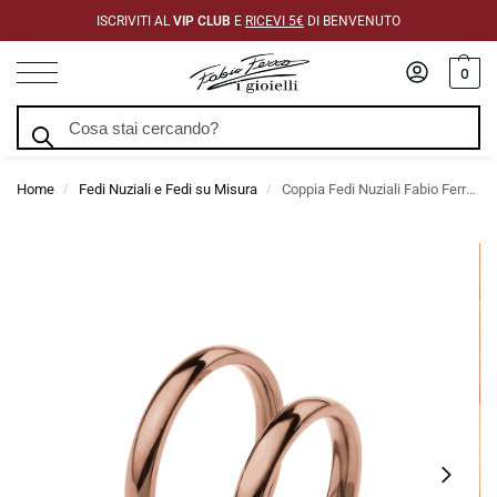
ISCRIVITI AL
VIP CLUB
E
RICEVI 5€
DI BENVENUTO
0
Cerca
Home
Fedi Nuziali e Fedi su Misura
Coppia Fedi Nuziali Fabio Ferro Rosa Comode Light 3 mm
/
/