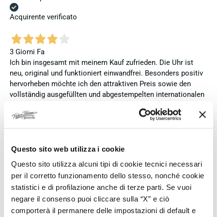
Acquirente verificato
3 Giorni Fa
Ich bin insgesamt mit meinem Kauf zufrieden. Die Uhr ist
neu, original und funktioniert einwandfrei. Besonders positiv
hervorheben möchte ich den attraktiven Preis sowie den
vollständig ausgefüllten und abgestempelten internationalen
Seiko-Garantieschein. Der Versand war außerdem schnell.
Dennoch vergebe ich 4 statt 5 Sterne, da die Lieferung nicht
meinen Erwartungen an einen autorisierten Seiko-Händler
entsprach. Die Uhr kam ohne die üblichen Schutzfolien am
Armband, die Originalverpackung entsprach nicht der
Questo sito web utilizza i cookie
Verpackung, die ich von diesem Modell aus offiziellen
Questo sito utilizza alcuni tipi di cookie tecnici necessari
Präsentationen und Videos kenne (andere Box und anderes
per il corretto funzionamento dello stesso, nonché cookie
Uhrenkissen), und auch die Seiko-Hangtags mit
statistici e di profilazione anche di terze parti. Se vuoi
Modellinformationen fehlten. Die Uhr selbst ist in neuem
negare il consenso puoi cliccare sulla “X” e ciò
Zustand und weist keine Gebrauchsspuren auf. Dennoch
comporterà il permanere delle impostazioni di default e
hätte ich bei einer hochwertigen Uhr dieser Preisklasse