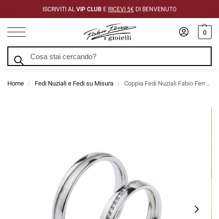
ISCRIVITI AL
VIP CLUB
E
RICEVI 5€
DI BENVENUTO
0
Cerca
Home
Fedi Nuziali e Fedi su Misura
Coppia Fedi Nuziali Fabio Ferro Modello Binario con Diamanti 3,5 mm
/
/