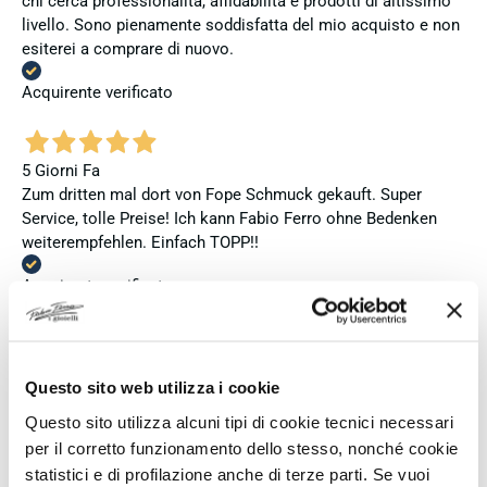
chi cerca professionalità, affidabilità e prodotti di altissimo
livello. Sono pienamente soddisfatta del mio acquisto e non
esiterei a comprare di nuovo.
Acquirente verificato
5 Giorni Fa
Zum dritten mal dort von Fope Schmuck gekauft. Super
Service, tolle Preise! Ich kann Fabio Ferro ohne Bedenken
weiterempfehlen. Einfach TOPP!!
Acquirente verificato
5 Giorni Fa
Ich bin insgesamt mit meinem Kauf zufrieden. Die Uhr ist
Questo sito web utilizza i cookie
neu, original und funktioniert einwandfrei. Besonders positiv
Questo sito utilizza alcuni tipi di cookie tecnici necessari
hervorheben möchte ich den attraktiven Preis sowie den
per il corretto funzionamento dello stesso, nonché cookie
vollständig ausgefüllten und abgestempelten internationalen
statistici e di profilazione anche di terze parti. Se vuoi
Seiko-Garantieschein. Der Versand war außerdem schnell.