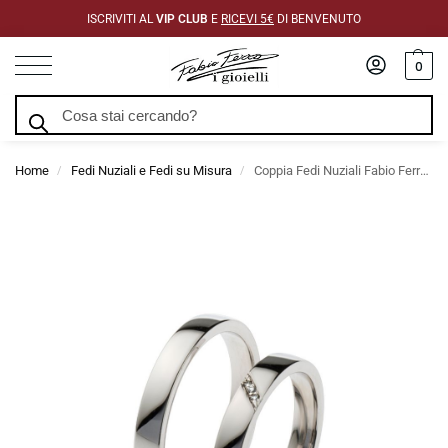
ISCRIVITI AL
VIP CLUB
E
RICEVI 5€
DI BENVENUTO
0
Cerca
Home
Fedi Nuziali e Fedi su Misura
Coppia Fedi Nuziali Fabio Ferro Piattine con Diamanti 3,3 mm
/
/