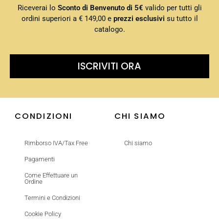
Riceverai lo
Sconto di Benvenuto di 5€
valido per tutti gli
ordini superiori a € 149,00 e
prezzi esclusivi
su tutto il
catalogo.
ISCRIVITI ORA
CONDIZIONI
CHI SIAMO
Rimborso IVA/Tax Free
Chi siamo
Pagamenti
Come Effettuare un
Ordine
Termini e Condizioni
Cookie Policy