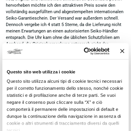
hervorheben möchte ich den attraktiven Preis sowie den
vollständig ausgefüllten und abgestempelten internationalen
Seiko-Garantieschein. Der Versand war außerdem schnell.
Dennoch vergebe ich 4 statt 5 Sterne, da die Lieferung nicht
meinen Erwartungen an einen autorisierten Seiko-Händler
entsprach. Die Uhr kam ohne die üblichen Schutzfolien am
Armband, die Originalverpackung entsprach nicht der
Verpackung, die ich von diesem Modell aus offiziellen
Präsentationen und Videos kenne (andere Box und anderes
Uhrenkissen), und auch die Seiko-Hangtags mit
Modellinformationen fehlten. Die Uhr selbst ist in neuem
Questo sito web utilizza i cookie
Zustand und weist keine Gebrauchsspuren auf. Dennoch
Questo sito utilizza alcuni tipi di cookie tecnici necessari
hätte ich bei einer hochwertigen Uhr dieser Preisklasse
per il corretto funzionamento dello stesso, nonché cookie
erwartet, dass sie mit der vollständigen Originalpräsentation
statistici e di profilazione anche di terze parti. Se vuoi
geliefert wird. Insgesamt empfehle ich den Händler aufgrund
des guten Preises und der seriösen Abwicklung, hoffe
negare il consenso puoi cliccare sulla “X” e ciò
jedoch, dass bei zukünftigen Bestellungen mehr Wert auf
comporterà il permanere delle impostazioni di default e
eine vollständige und originale Präsentation gelegt wird.
dunque la continuazione della navigazione in assenza di
cookie o altri strumenti di tracciamento diversi da quelli
Acquirente verificato
tecnici.