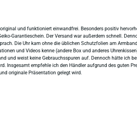
 original und funktioniert einwandfrei. Besonders positiv hervor
eiko-Garantieschein. Der Versand war außerdem schnell. Dennoch
prach. Die Uhr kam ohne die üblichen Schutzfolien am Armband,
ntationen und Videos kenne (andere Box und anderes Uhrenkissen
and und weist keine Gebrauchsspuren auf. Dennoch hätte ich bei 
 wird. Insgesamt empfehle ich den Händler aufgrund des guten Pr
nd originale Präsentation gelegt wird.