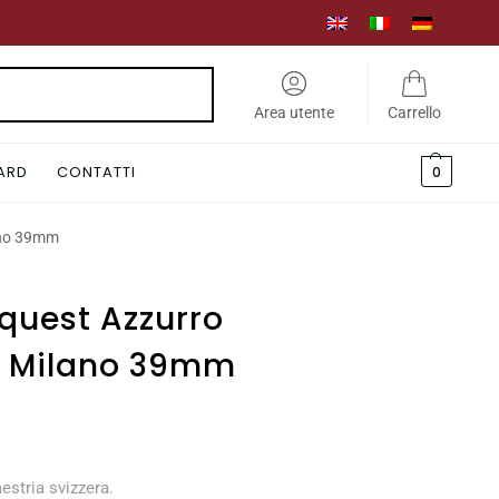
Cerca
Area utente
Carrello
CARD
CONTATTI
0
ano 39mm
quest Azzurro
a Milano 39mm
estria svizzera.