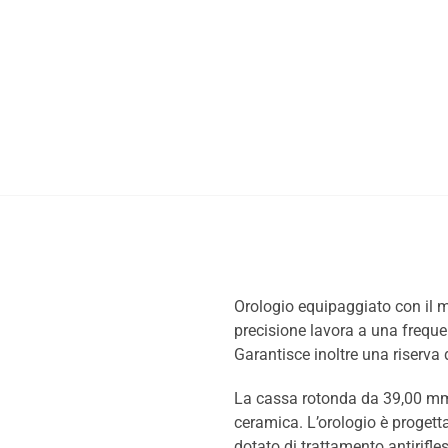
Orologio equipaggiato con il
precisione lavora a una frequen
Garantisce inoltre una riserva d
La cassa rotonda da 39,00 mm è
ceramica. L’orologio è progettat
dotato di trattamento antirifles