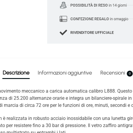
POSSIBILITÀ DI RESO
in 14 giorni
CONFEZIONE REGALO
in omaggio
RIVENDITORE UFFICIALE
Descrizione
Informazioni aggiuntive
Recensioni
0
 movimento meccanico a carica automatica calibro L888. Questo
za di 25.200 alternanze orarie e integra un bilanciere-spirale in 
i marcia di circa 72 ore per le funzioni di ore, minuti, secondi e 
 realizzata in robusto acciaio inossidabile con una lunetta gire
o per resistere fino a 30 bar di pressione. Il vetro zaffiro antigr
so multistrato su entrambi i lati.