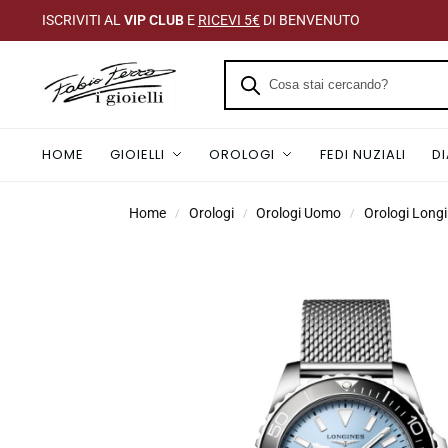
ISCRIVITI AL
VIP CLUB
E
RICEVI 5€
DI BENVENUTO
HOME
GIOIELLI
OROLOGI
FEDI NUZIALI
D
Home
Orologi
Orologi Uomo
Orologi Long
/
/
/