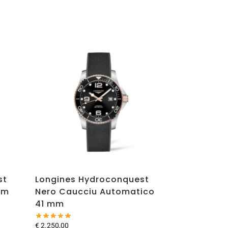
st
Longines Hydroconquest
mm
Nero Caucciu Automatico
41 mm
€
2.250,00