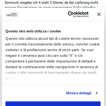
Dennoch vergebe ich 4 statt 5 Sterne, da die Lieferung nicht
meinen Erwartungen an einen autorisierten Seiko-Händler
entsprach. Die Uhr kam ohne die üblichen Schutzfolien am
Armband, die Originalverpackung entsprach nicht der
Verpackung, die ich von diesem Modell aus offiziellen
Präsentationen und Videos kenne (andere Box und anderes
Questo sito web utilizza i cookie
Uhrenkissen), und auch die Seiko-Hangtags mit
Questo sito utilizza alcuni tipi di cookie tecnici necessari
Modellinformationen fehlten. Die Uhr selbst ist in neuem
per il corretto funzionamento dello stesso, nonché cookie
Zustand und weist keine Gebrauchsspuren auf. Dennoch
hätte ich bei einer hochwertigen Uhr dieser Preisklasse
statistici e di profilazione anche di terze parti. Se vuoi
erwartet, dass sie mit der vollständigen Originalpräsentation
negare il consenso puoi cliccare sulla “X” e ciò
geliefert wird. Insgesamt empfehle ich den Händler aufgrund
comporterà il permanere delle impostazioni di default e
des guten Preises und der seriösen Abwicklung, hoffe
dunque la continuazione della navigazione in assenza di
jedoch, dass bei zukünftigen Bestellungen mehr Wert auf
cookie o altri strumenti di tracciamento diversi da quelli
eine vollständige und originale Präsentation gelegt wird.
tecnici.
Se vuoi accettare tutti i cookie clicca su “accetta tutto”,
Acquirente verificato
se invece vuoi autonomamente selezionare i cookie da
Mostra dettagli
accettare clicca su personalizza.
Se vuoi saperne di più consulta la
privacy policy
e la
7 Giorni Fa