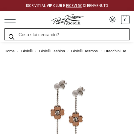
ISCRIVITI AL
VIP CLUB
E
RICEVI 5€
DI BENVENUTO
0
Cerca
Home
Gioielli
Gioielli Fashion
Gioielli Desmos
Orecchini Desmos
/
/
/
/