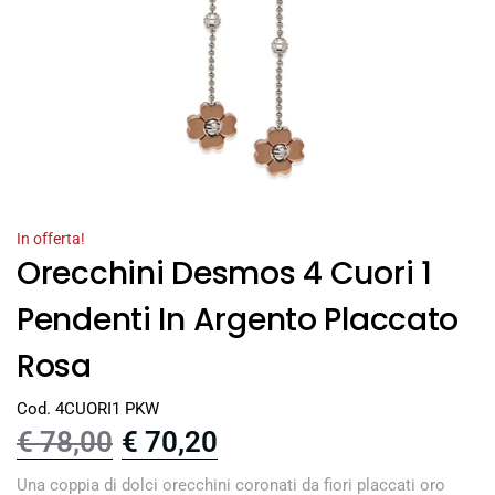
In offerta!
Orecchini Desmos 4 Cuori 1
Pendenti In Argento Placcato
Rosa
Cod. 4CUORI1 PKW
€
78,00
€
70,20
Una coppia di dolci orecchini coronati da fiori placcati oro