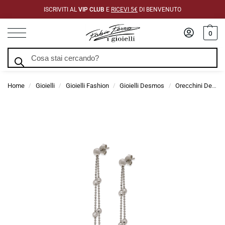
ISCRIVITI AL
VIP CLUB
E
RICEVI 5€
DI BENVENUTO
0
Cerca
Home
Gioielli
Gioielli Fashion
Gioielli Desmos
Orecchini Desmos
/
/
/
/