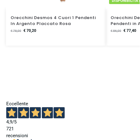
DISPONIBILITA
Orecchini Desmos 4 Cuori 1 Pendenti
Orecchini De
In Argento Placcato Rosa
Pendenti in 
€
70,20
€
77,40
€
78,00
€
86,00
Eccellente
4,9
/5
721
recensioni