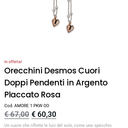
In offerta!
Orecchini Desmos Cuori
Doppi Pendenti in Argento
Placcato Rosa
Cod. AMORE 1 PKW OO
€
67,00
€
60,30
Un cuore che riflette le luci del sole, come uno specchio.