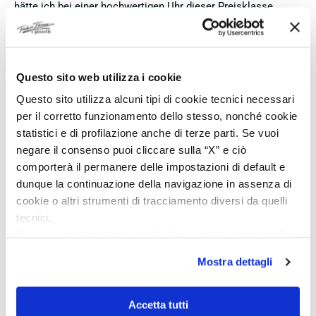
hätte ich bei einer hochwertigen Uhr dieser Preisklasse
erwartet, dass sie mit der vollständigen Originalpräsentation
geliefert wird. Insgesamt empfehle ich den Händler aufgrund
des guten Preises und der seriösen Abwicklung, hoffe
jedoch, dass bei zukünftigen Bestellungen mehr Wert auf
Questo sito web utilizza i cookie
eine vollständige und originale Präsentation gelegt wird.
Questo sito utilizza alcuni tipi di cookie tecnici necessari
Acquirente verificato
per il corretto funzionamento dello stesso, nonché cookie
statistici e di profilazione anche di terze parti. Se vuoi
negare il consenso puoi cliccare sulla “X” e ciò
4 Giorni Fa
comporterà il permanere delle impostazioni di default e
Perfetto
dunque la continuazione della navigazione in assenza di
cookie o altri strumenti di tracciamento diversi da quelli
Acquirente verificato
tecnici.
Se vuoi accettare tutti i cookie clicca su “accetta tutto”,
se invece vuoi autonomamente selezionare i cookie da
4 Giorni Fa
Mostra dettagli
accettare clicca su personalizza.
Venditore eccellente
Se vuoi saperne di più consulta la
privacy policy
e la
Acquirente verificato
cookie policy
.
Accetta tutti