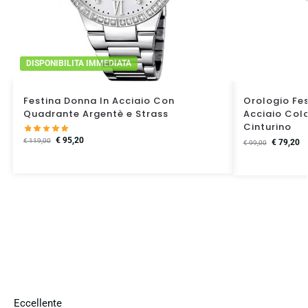
DISPONIBILITA IMMEDIATA
Festina Donna In Acciaio Con
Orologio Fes
Quadrante Argentè e Strass
Acciaio Col
Cinturino
€
95,20
€
119,00
€
79,20
€
99,00
Eccellente