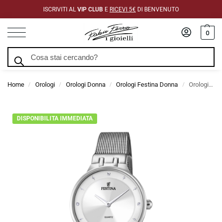
ISCRIVITI AL
VIP CLUB
E
RICEVI 5€
DI BENVENUTO
0
Cerca
Home
Orologi
Orologi Donna
Orologi Festina Donna
Orologio Festina Argentato Cinghia
/
/
/
/
DISPONIBILITA IMMEDIATA