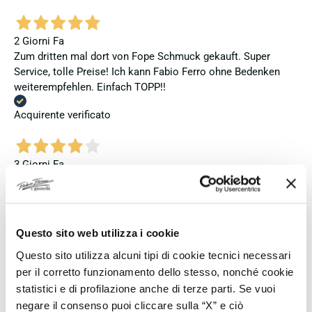
2 Giorni Fa
Zum dritten mal dort von Fope Schmuck gekauft. Super
Service, tolle Preise! Ich kann Fabio Ferro ohne Bedenken
weiterempfehlen. Einfach TOPP!!
Acquirente verificato
3 Giorni Fa
Ich bin insgesamt mit meinem Kauf zufrieden. Die Uhr ist
neu, original und funktioniert einwandfrei. Besonders positiv
hervorheben möchte ich den attraktiven Preis sowie den
vollständig ausgefüllten und abgestempelten internationalen
Questo sito web utilizza i cookie
Seiko-Garantieschein. Der Versand war außerdem schnell.
Questo sito utilizza alcuni tipi di cookie tecnici necessari
Dennoch vergebe ich 4 statt 5 Sterne, da die Lieferung nicht
per il corretto funzionamento dello stesso, nonché cookie
meinen Erwartungen an einen autorisierten Seiko-Händler
entsprach. Die Uhr kam ohne die üblichen Schutzfolien am
statistici e di profilazione anche di terze parti. Se vuoi
Armband, die Originalverpackung entsprach nicht der
negare il consenso puoi cliccare sulla “X” e ciò