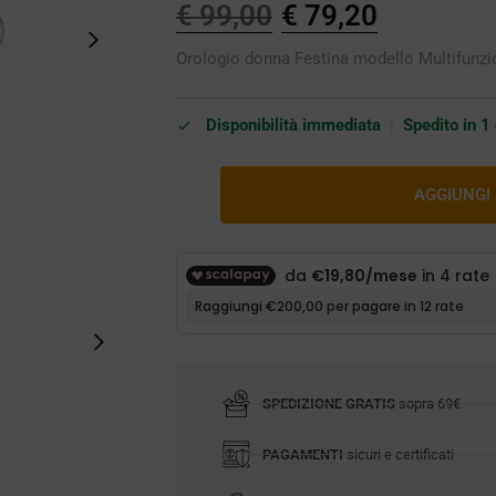
€
99,00
€
79,20
Orologio donna Festina modello Multifunzio
Disponibilità immediata
|
Spedito in 1
AGGIUNGI
SPEDIZIONE GRATIS
sopra 69€
PAGAMENTI
sicuri e certificati