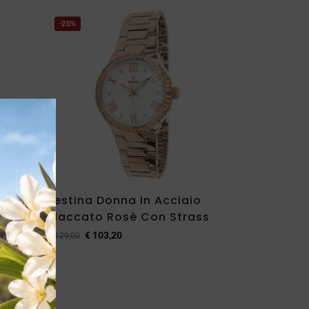
-20%
io
Festina Donna In Acciaio
è e
Placcato Rosè Con Strass
€
103,20
€
129,00