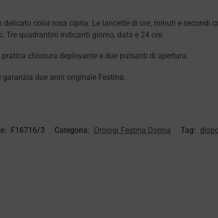
delicato color rosa cipria. Le lancette di ore, minuti e secondi c
o. Tre quadrantini indicanti giorno, data e 24 ore.
n pratica chiusura deployante e due pulsanti di apertura.
 garanzia due anni originale Festina.
ce:
F16716/3
Categoria:
Orologi Festina Donna
Tag:
dispo