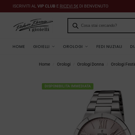
ISCRIVITI AL
VIP CLUB
E
RICEVI 5€
DI BENVENUTO
HOME
GIOIELLI
OROLOGI
FEDI NUZIALI
D
Home
Orologi
Orologi Donna
Orologi Fest
/
/
/
DISPONIBILITA IMMEDIATA