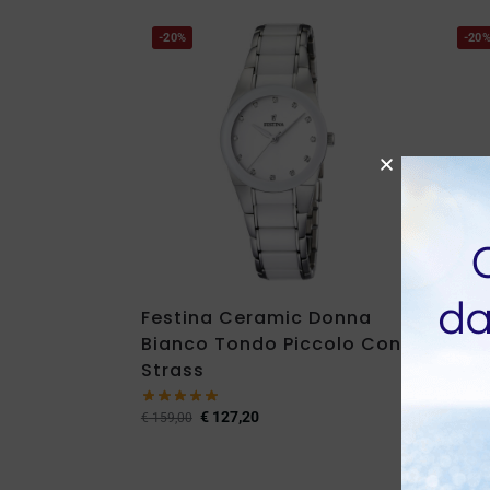
-20%
-20
Festina Ceramic Donna
Orol
Bianco Tondo Piccolo Con
Coll
Strass
Acci
€
139,0
€
127,20
€
159,00