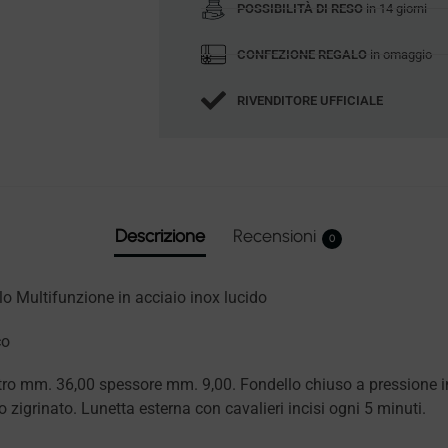
POSSIBILITÀ DI RESO
in 14 giorni
CONFEZIONE REGALO
in omaggio
RIVENDITORE UFFICIALE
Descrizione
Recensioni
0
o Multifunzione in acciaio inox lucido
co
etro mm. 36,00 spessore mm. 9,00. Fondello chiuso a pressione
zigrinato. Lunetta esterna con cavalieri incisi ogni 5 minuti.