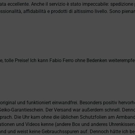
ata eccellente. Anche il servizio è stato impeccabile: spedizion
sionalità, affidabilità e prodotti di altissimo livello. Sono pie
, tolle Preise! Ich kann Fabio Ferro ohne Bedenken weiterempfe
 original und funktioniert einwandfrei. Besonders positiv hervor
eiko-Garantieschein. Der Versand war außerdem schnell. Dennoch
prach. Die Uhr kam ohne die üblichen Schutzfolien am Armband,
ntationen und Videos kenne (andere Box und anderes Uhrenkissen
and und weist keine Gebrauchsspuren auf. Dennoch hätte ich bei 