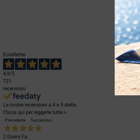
Eccellente
4,9
/5
721
recensioni
Le nostre recensioni a 4 e 5 stelle.
Clicca qui per leggerle tutte >
Precedente
Successivo
2 Giorni Fa