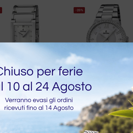
%
-20%
DISPONIBILITA IMMEDIATA
ogio Festina Donna
Festina Donna In Accia
ezione Ceramic In
Con Quadrante Argent
aio E Ceramica Bianca
Strass
€
111,20
0
€
95,20
€
119,00