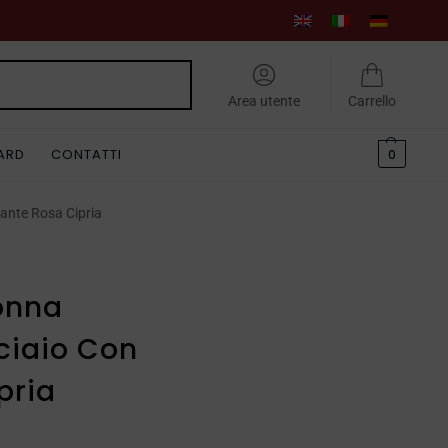
Cerca
Area utente
Carrello
CARD
CONTATTI
0
ante Rosa Cipria
onna
cciaio Con
pria