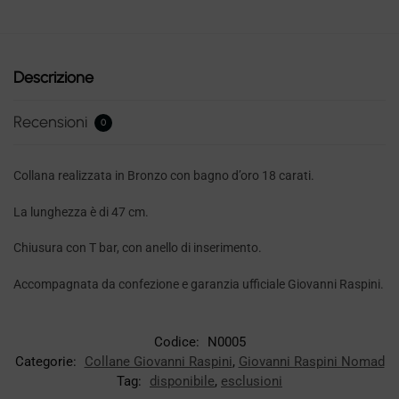
Descrizione
Recensioni
0
Collana realizzata in Bronzo con bagno d’oro 18 carati.
La lunghezza è di 47 cm.
Chiusura con T bar, con anello di inserimento.
Accompagnata da confezione e garanzia ufficiale Giovanni Raspini.
Codice:
N0005
Categorie:
Collane Giovanni Raspini
,
Giovanni Raspini Nomad
Tag:
disponibile
,
esclusioni