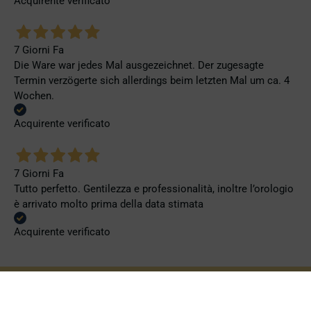
Acquirente verificato
7 Giorni Fa
Die Ware war jedes Mal ausgezeichnet. Der zugesagte
Termin verzögerte sich allerdings beim letzten Mal um ca. 4
Wochen.
Acquirente verificato
7 Giorni Fa
Tutto perfetto. Gentilezza e professionalità, inoltre l’orologio
è arrivato molto prima della data stimata
Acquirente verificato