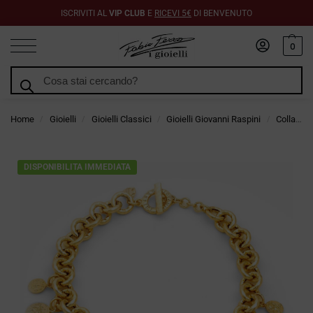
ISCRIVITI AL
VIP CLUB
E
RICEVI 5€
DI BENVENUTO
0
Cerca
Home
Gioielli
Gioielli Classici
Gioielli Giovanni Raspini
Collane Giovanni Raspini
/
/
/
/
DISPONIBILITA IMMEDIATA