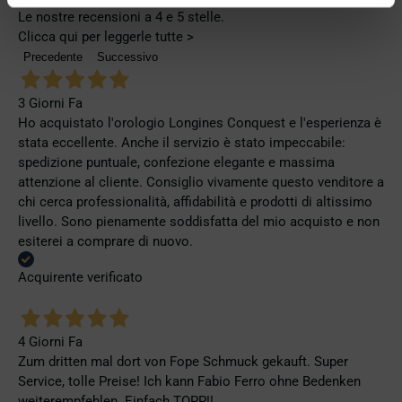
Le nostre recensioni a 4 e 5 stelle.
Clicca qui per leggerle tutte >
Precedente
Successivo
3 Giorni Fa
Ho acquistato l'orologio Longines Conquest e l'esperienza è
stata eccellente. Anche il servizio è stato impeccabile:
spedizione puntuale, confezione elegante e massima
attenzione al cliente. Consiglio vivamente questo venditore a
chi cerca professionalità, affidabilità e prodotti di altissimo
livello. Sono pienamente soddisfatta del mio acquisto e non
esiterei a comprare di nuovo.
Acquirente verificato
4 Giorni Fa
Zum dritten mal dort von Fope Schmuck gekauft. Super
Service, tolle Preise! Ich kann Fabio Ferro ohne Bedenken
weiterempfehlen. Einfach TOPP!!