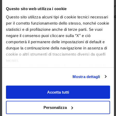
Collana Giovanni Raspini Swing
Collana Giov
Questo sito web utilizza i cookie
Farfalle
Marina
Questo sito utilizza alcuni tipi di cookie tecnici necessari
€
175,5
€
195,00
€
171,00
€
190,00
per il corretto funzionamento dello stesso, nonché cookie
statistici e di profilazione anche di terze parti. Se vuoi
negare il consenso puoi cliccare sulla “X” e ciò
comporterà il permanere delle impostazioni di default e
dunque la continuazione della navigazione in assenza di
cookie o altri strumenti di tracciamento diversi da quelli
tecnici.
Se vuoi accettare tutti i cookie clicca su “accetta tutto”,
se invece vuoi autonomamente selezionare i cookie da
Mostra dettagli
accettare clicca su personalizza.
Eccellente
Se vuoi saperne di più consulta la
privacy policy
e la
cookie policy
.
Accetta tutti
4,9
/5
721
Personalizza
recensioni